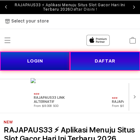
Supported by
slot gacor
RAJAPAUS33 ⚡️ Aplikasi Menuju Situs Slot Gacor Hari Ini
Terbaru 2026
Daftar Disini !
Select your store
Cart
LOGIN
DAFTAR
NEW
RAJAPAUS33 LINK
NEW
ALTERNATIF
RAJAPAUS33 S
From $8.008 SGD
From $807.77 SGD
NEW
RAJAPAUS33 ⚡️ Aplikasi Menuju Situs
Slot Gacor Hari Ini Terbaru 2026