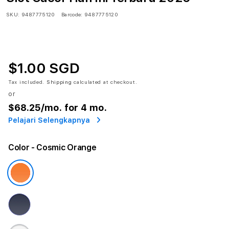
SKU:
9487775120
Barcode:
9487775120
$1.00 SGD
Tax included.
Shipping
calculated at checkout.
or
$68.25
/mo. for 4 mo.
Pelajari Selengkapnya
Color
- Cosmic Orange