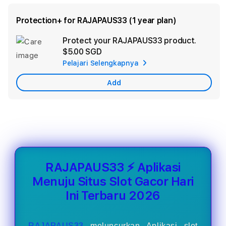
Protection+ for RAJAPAUS33 (1 year plan)
Protect your RAJAPAUS33 product.
Ad
$5.00 SGD
App
Pelajari Selengkapnya
Car
Add
RAJAPAUS33 ⚡️ Aplikasi
Menuju Situs Slot Gacor Hari
Ini Terbaru 2026
RAJAPAUS33
meluncurkan Aplikasi slot