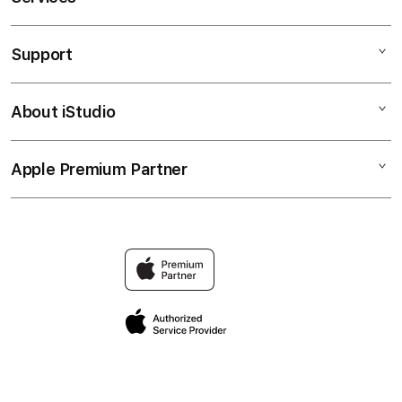
RAJAPAUS33
Support
AppleCare+
RAJAPAUS33 SLOT
Corporate
RAJAPAUS33 LOGIN
About iStudio
My Account
Situs Slot Deposit 1000
SLOT BONUS
Collection & Delivery
Elush Service Provider
BONUS NEW MEMBER 100%
Apple Premium Partner
About Us
Returns & Exchanges
Financing Options
BONUS SLOT 100
Find an iStudio near you
Contact Us
Trade-in
Why Shop at iStudio
FAQ
Traveller’s Reservation
Elush Corporate Website
Privacy Policy
Site Terms of Use